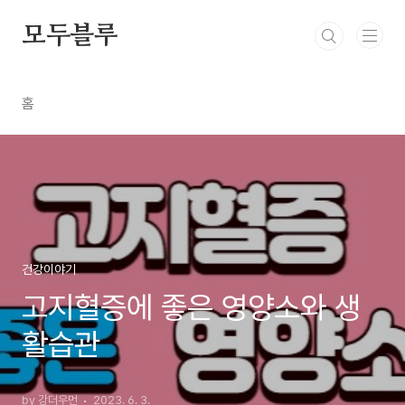
본문 바로가기
모두블루
홈
건강이야기
고지혈증에 좋은 영양소와 생
활습관
by 강더우먼
2023. 6. 3.