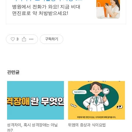
일 24시간 진료가능
병원에서 전화가 와요! 지금 비대
면진료로 약 처방받으세요!
3
구독하기
관련글
성격차이, 혹시 성격장애는 아닐
위염의 증상과 식이요법
까?