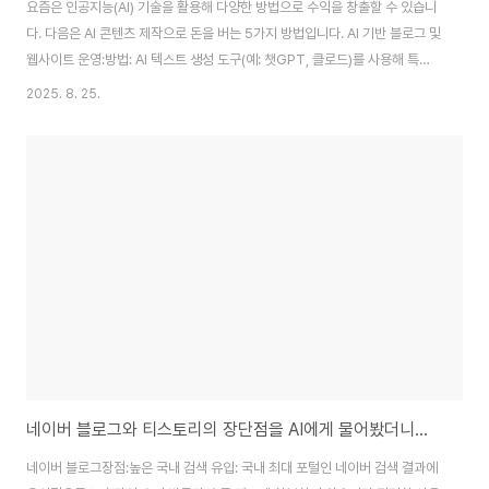
요즘은 인공지능(AI) 기술을 활용해 다양한 방법으로 수익을 창출할 수 있습니
다. 다음은 AI 콘텐츠 제작으로 돈을 버는 5가지 방법입니다. AI 기반 블로그 및
웹사이트 운영:방법: AI 텍스트 생성 도구(예: 챗GPT, 클로드)를 사용해 특정
주제에 대한 블로그 글을 대량으로 작성합니다. 작성된 글을 SEO(검색 엔진
2025. 8. 25.
최적화)에 맞게 수정하고, AI 이미지 생성 도구로 관련 이미지를 만들어 추가합
니다.수익 모델: 구글 애드센스(광고), 제휴 마케팅(상품 추천), 유료 회원제(프
리미엄 콘텐츠) 등으로 수익을 창출할 수 있습니다.핵심: AI가 생성한 초안을
그대로 사용하기보다는, 자신만의 전문 지식이나 독창적인 관점을 더해 콘텐츠
의 질을 높이는 것이 중요합니다.전자책(E-book) 출판:방법: AI를 활..
네이버 블로그와 티스토리의 장단점을 AI에게 물어봤더니...
네이버 블로그장점:높은 국내 검색 유입: 국내 최대 포털인 네이버 검색 결과에