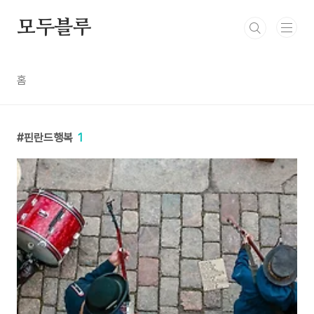
본문 바로가기
모두블루
홈
핀란드행복
1